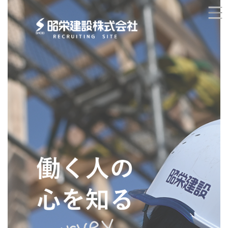
コ
ナ
ン
ビ
テ
ゲ
ン
ー
ツ
シ
へ
ョ
ス
ン
キ
に
ッ
移
プ
動